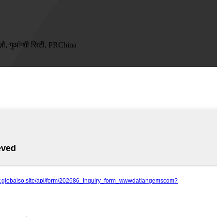
ज़ौ, गुआंग्शी सिटी, PRChina