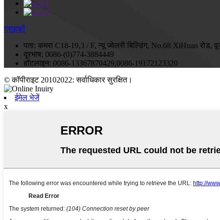
ग्राहकों
पता:
कमरा C18-19,3 / F, न्यू ज्वेलरी बिल्डिंग, No.68 XiHuan रोड, वू
दूरभाष:
0086-(0)774-3884449
हॉटलाइन:
0086-13367870429,0086-19172123320
© कॉपीराइट 20102022: सर्वाधिकार सुरक्षित।
ईमेल भेजें
x