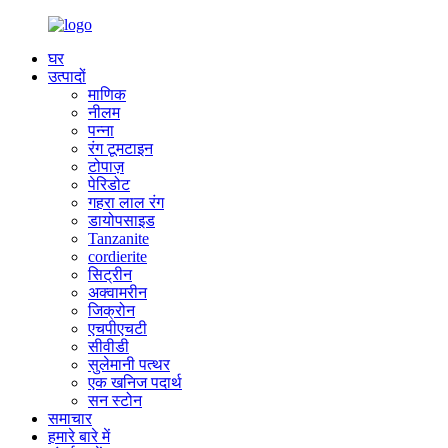
घर
उत्पादों
माणिक
नीलम
पन्ना
रंग टूमटाइन
टोपाज़
पेरिडोट
गहरा लाल रंग
डायोपसाइड
Tanzanite
cordierite
सिट्रीन
अक्वामरीन
जिक्रोन
एचपीएचटी
सीवीडी
सुलेमानी पत्थर
एक खनिज पदार्थ
सन स्टोन
समाचार
हमारे बारे में